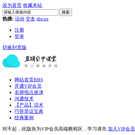
设为首页
收藏本站
搜索
热搜:
活动
交友
discuz
注册
登录
切换到宽版
网站首页
BBS
开通VIP会员
名师指点迷津
沟通技术
【产品】话术
巧答异议宝典
经典案例
对不起，此版块为VIP会员高端教程区，学习请先
加入VIP会