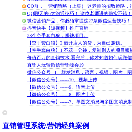
QQ群，，营销策略（上集） 这老师的招数策略，
QQ聊天的6大沟通技巧！ 这位老师讲的确实不错！
微信营销产品，你必须掌握这27条微信运营技巧！
抖音快手【短视频】推广直销
23个空手套白狼，赚钱项目。
【空手套白狼】2.借开店人的货，为自己赚钱。
【空手套白狼】1.不花一分钱，复制别人的项目赚
价值百万的直销技术 看完后，你才知道如何玩微
直销人玩转微信营销峰会19
微信公众号 11、群发消息，语言，视频，图片，
【微信公众号】------10、视频上传
【微信公众号】------9、语音上传
【微信公众号】------8、图片上传
【微信公众号】------7、单图文消息与多图文消息
直销管理系统\营销经典案例