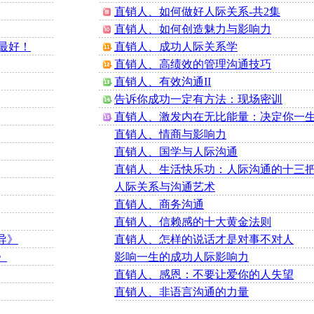
直销人、如何做好人际关系-共2集
直销人、如何创造魅力与影响力
最好！
直销人、成功人际关系学
直销人、高绩效的管理沟通技巧
直销人、有效沟通II
告诉你成功一定有方法：现场密训
直销人、激发内在无比能量：决定你一生
直销人、情商与影响力
直销人、国学与人际沟通
直销人、生活快乐功：人际沟通的十三
人际关系与沟通艺术
直销人、商务沟通
直销人、信赖感的十大黄金法则
导》
直销人、怎样的说话才是对事不对人
》
影响一生的成功人际影响力
直销人、感恩：不要让爱你的人失望
直销人、非语言沟通的力量