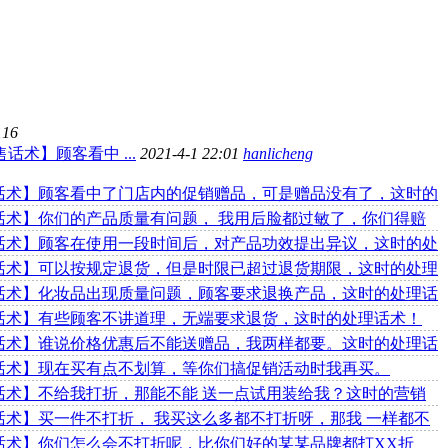
16
话术】顾客看中 ...
2021-4-1 22:01
hanlicheng
话术】顾客看中了门店内的促销赠品，可是赠品没有了，这时的
话术】你们的产品质量有问题， 我用后脸都过敏了，你们得赔
话术】顾客在使用一段时间后，对产品功效提出异议，这时的处
话术】可以按规定退货，但是时限已超过退货期限，这时的处理
话术】化妆品出现质量问题，顾客要求退换产品，这时的处理话
话术】有些顾客不讲道理，无端要求退货，这时的处理话术！
话术】谁说价格优惠后不能送赠品，我两样都要。这时的处理话
话术】现在买有点不划算，等你们搞促销活动时我再买。
话术】不给我打折，那能不能 送一点试用装给我？这时的营销
话术】买一件不打折， 我买这么多都不打折呀，那我 一样都不
话术】你们怎么会不打折呢，比你们好的某某品牌都打XX折