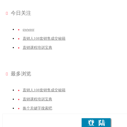
今日关注
qwweer
直销人108套销售成交秘籍
直销课程培训宝典
换个关键字搜索吧
最多浏览
直销人108套销售成交秘籍
直销课程培训宝典
换个关键字搜索吧
wweerr