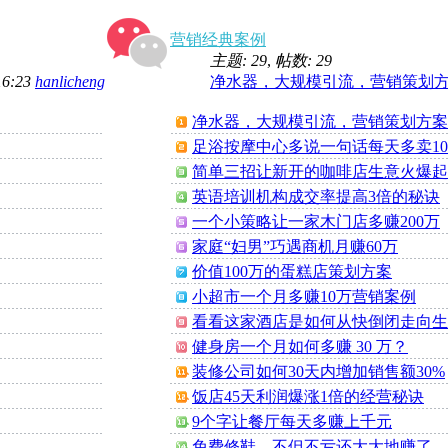
营销经典案例
主题: 29
,
帖数: 29
16:23
hanlicheng
净水器，大规模引流，营销策划方 .
净水器，大规模引流，营销策划方案
足浴按摩中心多说一句话每天多卖1
简单三招让新开的咖啡店生意火爆起
英语培训机构成交率提高3倍的秘诀
一个小策略让一家木门店多赚200万
家庭“妇男”巧遇商机月赚60万
价值100万的蛋糕店策划方案
小超市一个月多赚10万营销案例
看看这家酒店是如何从快倒闭走向生
健身房一个月如何多赚 30 万？
装修公司如何30天内增加销售额30%
饭店45天利润爆涨1倍的经营秘诀
9个字让餐厅每天多赚上千元
免费修鞋，不但不亏还大大地赚了