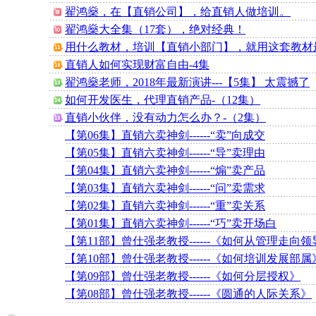
翟鸿燊，在【直销公司】，给直销人做培训。
翟鸿燊大全集（17套），绝对经典！
用什么教材，培训【直销小部门】，就用这套教材
直销人如何实现财富自由-4集
翟鸿燊老师，2018年最新演讲---【5集】 太震撼了
如何开发医生，代理直销产品-（12集）
直销小伙伴，没有动力怎么办？-（2集）
【第06集】直销六卖神剑------“卖”向成交
【第05集】直销六卖神剑------“导”卖理由
【第04集】直销六卖神剑------“煽”卖产品
【第03集】直销六卖神剑------“问”卖需求
【第02集】直销六卖神剑------“重”卖关系
【第01集】直销六卖神剑------“巧”卖开场白
【第11部】曾仕强老教授------《如何从管理走向领
【第10部】曾仕强老教授------《如何培训发展部属
【第09部】曾仕强老教授------《如何分层授权》
【第08部】曾仕强老教授------《圆通的人际关系》