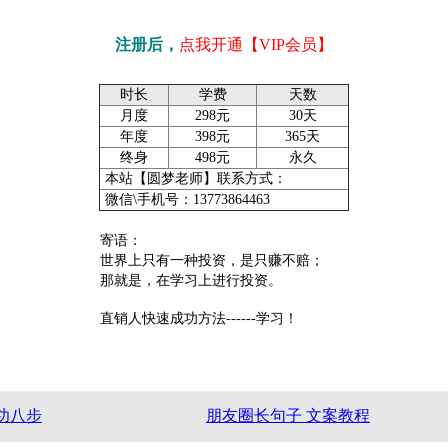
注册后，
点我开通【VIP会员】
时长
学费
天数
月度
298元
30天
年度
398元
365天
终身
498元
永久
本站【圆梦老师】联系方式：
微信\手机号：13773864463
寄语：
世界上只有一种投资，是只赚不赔；
那就是，在学习上进行投资。
直销人快速成功方法------学习！
功八步
朋友圈长句子 文案教程