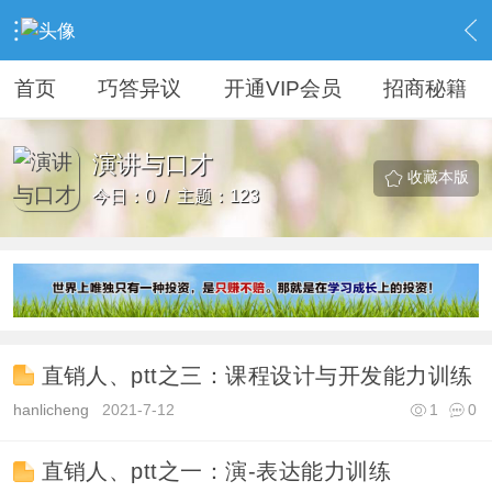
›
培训师技能系统\演讲与口才
›
演讲与口才
首页
巧答异议
开通VIP会员
招商秘籍
演讲与口才
收藏本版
今日：0 / 主题：123
直销人、ptt之三：课程设计与开发能力训练
hanlicheng
2021-7-12
1
0
直销人、ptt之一：演-表达能力训练